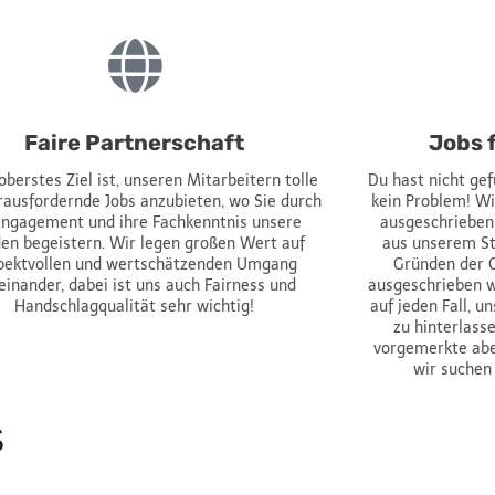
Faire Partnerschaft
Jobs 
oberstes Ziel ist, unseren Mitarbeitern tolle
Du hast nicht ge
rausfordernde Jobs anzubieten, wo Sie durch
kein Problem! Wir
Engagement und ihre Fachkenntnis unsere
ausgeschrieben
en begeistern. Wir legen großen Wert auf
aus unserem St
pektvollen und wertschätzenden Umgang
Gründen der G
einander, dabei ist uns auch Fairness und
ausgeschrieben w
Handschlagqualität sehr wichtig!
auf jeden Fall, 
zu hinterlass
vorgemerkte aber
wir suchen
s