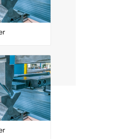
er
er