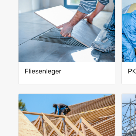
Fliesenleger
PK