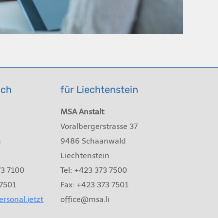
ich
für Liechtenstein
MSA Anstalt
Voralbergerstrasse 37
n
9486 Schaanwald
Liechtenstein
73 7100
Tel: +423 373 7500
 7501
Fax: +423 373 7501
rsonal.jetzt
office@msa.li