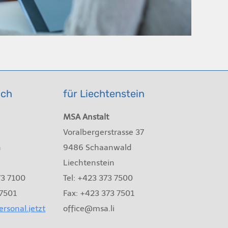
ich
für Liechtenstein
MSA Anstalt
Voralbergerstrasse 37
n
9486 Schaanwald
Liechtenstein
73 7100
Tel: +423 373 7500
 7501
Fax: +423 373 7501
rsonal.jetzt
office@msa.li