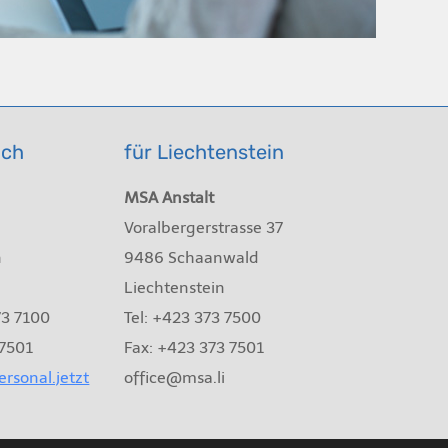
ich
für Liechtenstein
MSA Anstalt
Voralbergerstrasse 37
n
9486 Schaanwald
Liechtenstein
73 7100
Tel: +423 373 7500
 7501
Fax: +423 373 7501
rsonal.jetzt
office@msa.li