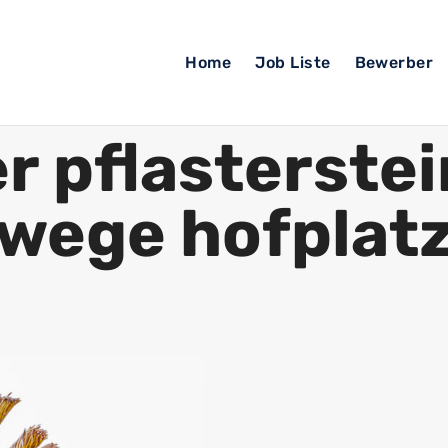
Home
Job Liste
Bewerber
r pflasterste
wege hofplat